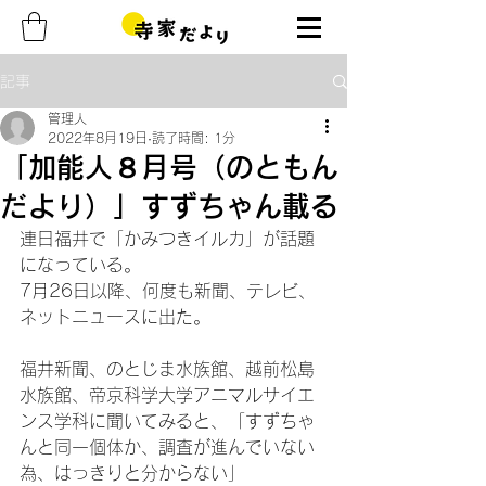
記事
管理人
2022年8月19日
読了時間: 1分
「加能人８月号（のともん
だより）」すずちゃん載る
連日福井で「かみつきイルカ」が話題
になっている。
7月26日以降、何度も新聞、テレビ、
ネットニュースに出た。
福井新聞、のとじま水族館、越前松島
水族館、帝京科学大学アニマルサイエ
ンス学科に聞いてみると、「すずちゃ
んと同一個体か、調査が進んでいない
為、はっきりと分からない」