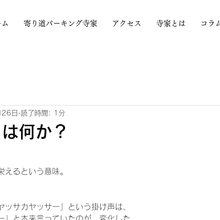
ーム
寄り道パーキング寺家
アクセス
寺家とは
コラ
月26日
読了時間: 1分
とは何か？
」
栄えるという意味。
ヤッサカヤッサー」という掛け声は、
ー」と本来言っていたのが、変化した。