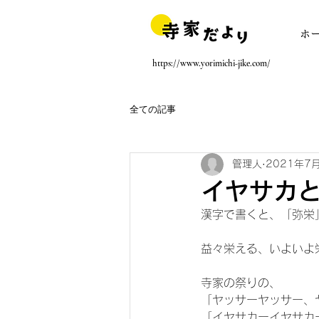
ホ
https://www.yorimichi-jike.com/
全ての記事
管理人
2021年7
イヤサカ
漢字で書くと、「弥栄
益々栄える、いよいよ
寺家の祭りの、
「ヤッサーヤッサー、
「イヤサカーイヤサカ