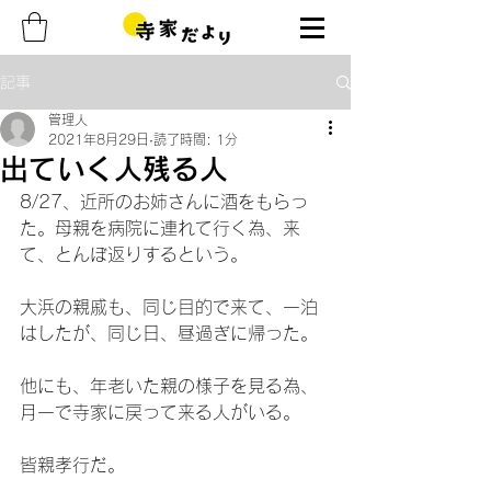
記事
管理人
2021年8月29日
読了時間: 1分
出ていく人残る人
8/27、近所のお姉さんに酒をもらっ
た。母親を病院に連れて行く為、来
て、とんぼ返りするという。
大浜の親戚も、同じ目的で来て、一泊
はしたが、同じ日、昼過ぎに帰った。
他にも、年老いた親の様子を見る為、
月一で寺家に戻って来る人がいる。
皆親孝行だ。