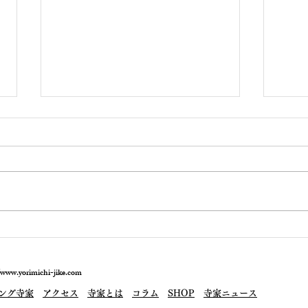
敢えて、キリコ祭りを問う
「能
園（
//www.yorimichi-jike.com
ング寺家
アクセス
寺家とは
コラム
SHOP
寺家ニュース