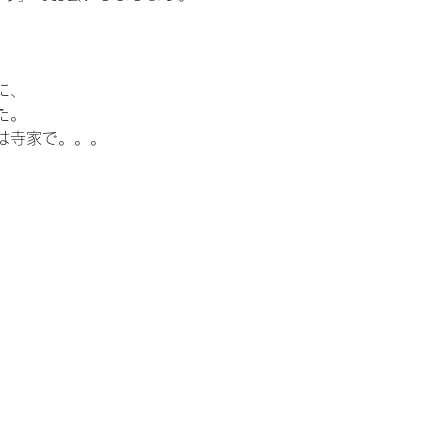
に、
た。
は寺家で。。。