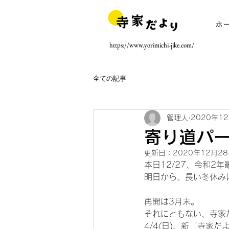
ホ
https://www.yorimichi-jike.com/
全ての記事
管理人
2020年1
寄り道パ
更新日：
2020年12月2
本日12/27、令和2
明日から、長い冬休み
再開は3月末。
それにともない、寺家
4/4(日)、新「寺家