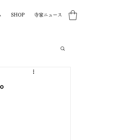
ム
SHOP
寺家ニュース
。