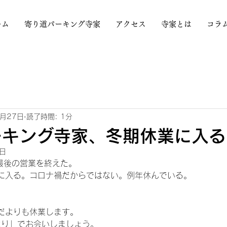
ーム
寄り道パーキング寺家
アクセス
寺家とは
コラ
2月27日
読了時間: 1分
ーキング寺家、冬期休業に入る
8日
年最後の営業を終えた。
に入る。コロナ禍だからではない。例年休んでいる。
だよりも休業します。
だより」でお会いしましょう。