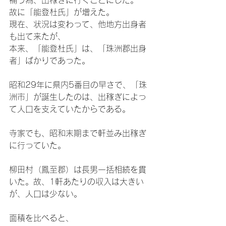
補う為、出稼ぎに行くことにした。
故に「能登杜氏」が増えた。
現在、状況は変わって、他地方出身者
も出て来たが、
本来、「能登杜氏」は、「珠洲郡出身
者」ばかりであった。
昭和29年に県内5番目の早さで、「珠
洲市」が誕生したのは、出稼ぎによっ
て人口を支えていたからである。
寺家でも、昭和末期まで軒並み出稼ぎ
に行っていた。
柳田村（鳳至郡）は長男一括相続を貫
いた。故、1軒あたりの収入は大きい
が、人口は少ない。
面積を比べると、