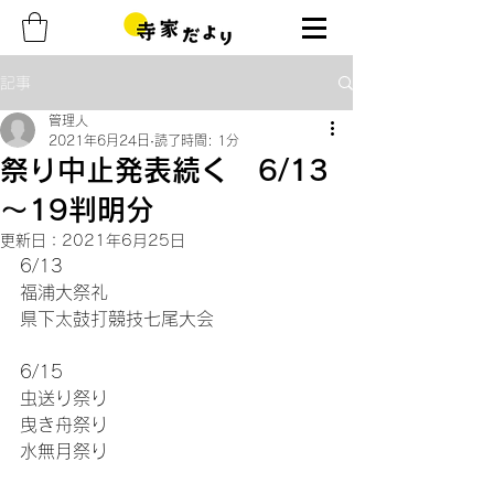
記事
管理人
2021年6月24日
読了時間: 1分
祭り中止発表続く 6/13
～19判明分
更新日：
2021年6月25日
6/13
福浦大祭礼
県下太鼓打競技七尾大会
6/15
虫送り祭り
曳き舟祭り
水無月祭り