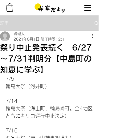
記事
管理人
2021年8月1日
読了時間: 2分
祭り中止発表続く 6/27
～7/31判明分【中島町の
知恵に学ぶ】
7/5
輪島大祭（河井町）
7/14
輪島大祭（海士町、輪島崎町。全4地区
ともにキリコ巡行中止決定）
7/15