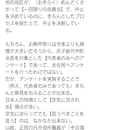
他の地区が、（おそらく）めんどくさ
がって【一回限りの役員会】で、中止
を決めているのに、きちんとしたプロ
セスを経た上で、中止を決断してい
る。
もちろん、お熊甲祭りは寺家よりも規
模が大きいだろうから、氏子総代や町
会長を対象とした【代表者のみへのア
ンケート】であって、全住民へアンケ
ートを行ったわけではない。
だが、アンケートを実施することで
（例え、代表者のみであっても）きち
んと意見を伝えることが出来る。
日本人の特徴として【空気に流され
る】場合が多い。
空気に逆らってでも【言うべきことを
言う】のは、なかなか出来ない。
以前、正院の元市役所職員が「その場