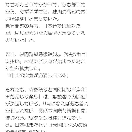
で言わんとってかかって、うち帰って
から、ぐずぐず言う。珠洲のもんの悪
い特徴や」と言っていた。
原発問題の時も、「本音では反対だ
が、周りが怖いから賛成と言っている
人がいた」と。
昨日、県内新規感染90人。過去5番目
に多い。オリンピックが始まったあた
りから拡大した。
「中止の空気が充満している」
それでも、寺家祭りと同時期の「岸和
田だんじり祭り」は、無観客での開催
が決定している。9月になれば落ち着く
かもしれない。奥能登国際芸術祭も開
催される。ワクチン接種も進んでい
る。日本はまだ軽い（米国は7/30の感