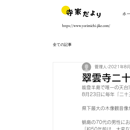
ホ
https://www.yorimichi-jike.com/
全ての記事
管理人
2021年8
翠雲寺二
能登半島で唯一の天台
8月23日に毎年「二
県下最大の木像観音像
蛸島の70代の男性に
「約50年前は、大変