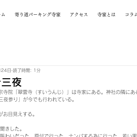
ーム
寄り道パーキング寺家
アクセス
寺家とは
コラ
月24日
読了時間: 1分
十三夜
宗寺院「翠雲寺（すいうんじ）」は寺家にある。神社の隣にあ
十三夜参り」が今でも行われている。
がお目見えする。
お聞きした。
な賑わいだった。原付で行った。ナンパする為に行った。若い