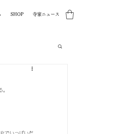
ム
SHOP
寺家ニュース
る。
男女でいっぱいだ