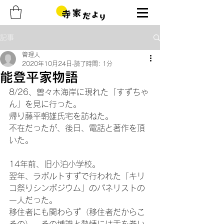
記事
管理人
2020年10月24日
読了時間: 1分
能登平家物語
8/26、曽々木海岸に現れた「すずちゃ
ん」を見に行った。
帰り藤平朝雄氏宅を訪ねた。
不在だったが、後日、電話と著作を頂
いた。
14年前、旧小泊小学校。
翌年、ラポルトすずで行われた「キリ
コ祭りシンポジウム」のパネリストの
一人だった。
移住者にも関わらず（移住者だからこ