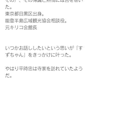
その）、その博識と熱情には舌を巻い
た。
東京都目黒区出身。
能登半島広域観光協会相談役。
元キリコ会館長
いつかお話ししたいという思いが「す
ずちゃん」をきっかけに叶った。
やはり平時忠は寺家を訪れていたよう
だ。