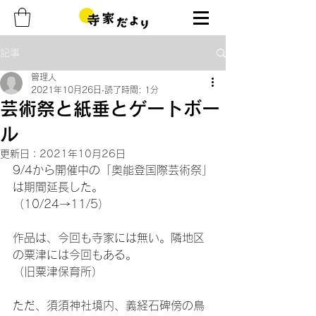
記事
管理人
2021年10月26日
読了時間: 1分
芸術祭と紙垂とゲートボー
ル
更新日：
2021年10月26日
9/4から開催中の「奥能登国際芸術祭」
は期間延長した。
（10/24→11/5）
作品は、今回も寺家には無い。隣地区
の粟津には今回もある。
（旧粟津保育所）
ただ、須須神社境内、義経石碑傍の鳥