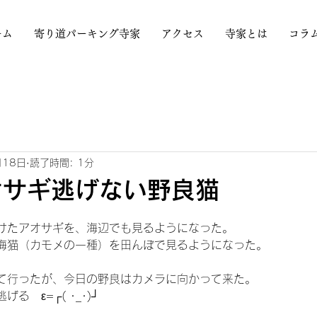
ーム
寄り道パーキング寺家
アクセス
寺家とは
コラ
月18日
読了時間: 1分
オサギ逃げない野良猫
日
けたアオサギを、海辺でも見るようになった。
海猫（カモメの一種）を田んぼで見るようになった。
て行ったが、今日の野良はカメラに向かって来た。
　ε=┌( ･_･)┘