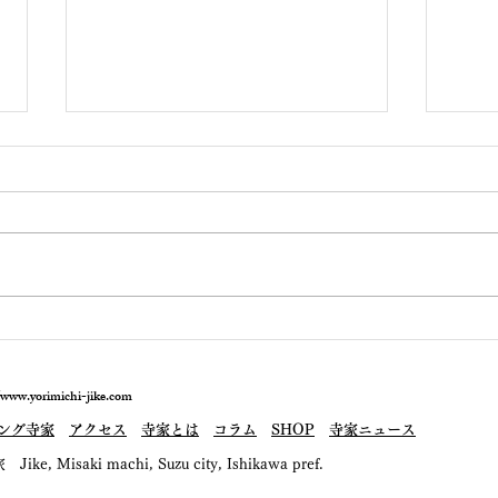
敢えて、キリコ祭りを問う
「能
園（
//www.yorimichi-jike.com
ング寺家
アクセス
寺家とは
コラム
SHOP
寺家ニュース
 Misaki machi, Suzu city, Ishikawa pref.
lin