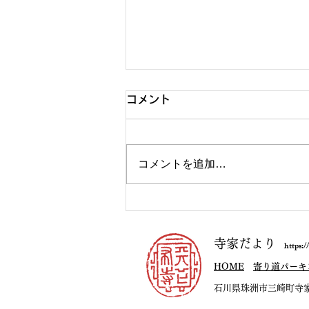
コメント
コメントを追加…
山伏山をめぐる攻防
寺家だより
https:
HOME
寄り道パーキ
​石川県珠洲市三崎町寺家 Jike,