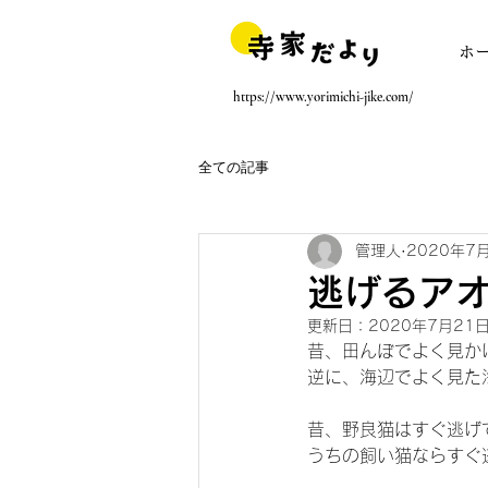
ホ
https://www.yorimichi-jike.com/
全ての記事
管理人
2020年7
逃げるア
更新日：
2020年7月21
昔、田んぼでよく見か
逆に、海辺でよく見た
昔、野良猫はすぐ逃げ
うちの飼い猫ならすぐ逃げる