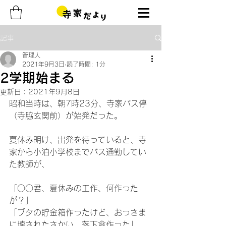
記事
管理人
2021年9月3日
読了時間: 1分
2学期始まる
更新日：
2021年9月8日
昭和当時は、朝7時23分、寺家バス停
（寺脇玄関前）が始発だった。
夏休み明け、出発を待っていると、寺
家から小泊小学校までバス通勤してい
た教師が、
「○○君、夏休みの工作、何作った
が？」
「ブタの貯金箱作ったけど、おっさま
に壊されたさかい、落下傘作った」